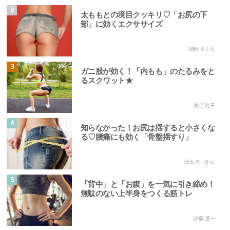
2
太ももとの境目クッキリ♡「お尻の下
部」に効くエクササイズ
関野 さくら
3
ガニ股が効く！「内もも」のたるみをと
るスクワット★
美宅 玲子
4
知らなかった！お尻は揺すると小さくな
る♡腰痛にも効く「骨盤揺すり」
清水 ろっかん
5
「背中」と「お腹」を一気に引き締め！
無駄のない上半身をつくる筋トレ
伊藤 晃一