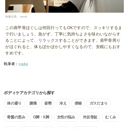
画像出典：
istock
この肩甲骨ほぐしは何回行ってもOKですので、スッキリするま
で行いましょう。急がず、丁寧に気持ちよさを味わいながらす
ることによって、リラックスすることができます。肩甲骨周り
がほぐれると、体もぽかぽかしやすくなるので、安眠にもおす
すめです。
執筆者：
yuuka
ボディケアカテゴリから探す
体の凝り
腰痛
姿勢
冷え
便秘
ガスだまり
骨盤の歪み
O脚・X脚
女性の悩み
外反母趾
むくみ