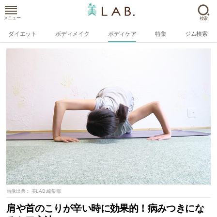
メニュー
検索
ダイエット
ボディメイク
ボディケア
特集
ジム検索
画像出典：
美LAB.編集部
肩や首のこりが辛い時に効果的！病みつきにな