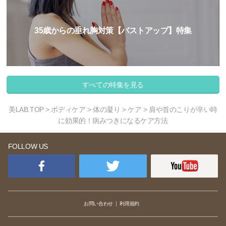
35歳からの垂れ胸対策【バストアップ】特集
すべての特集を見る
美LAB.TOP
>
ボディケア
>
体の凝り
>
ケア
> 肩や首のこりが辛い時
に効果的！病みつきになるケア方法
FOLLOW US
お問い合わせ
利用規約