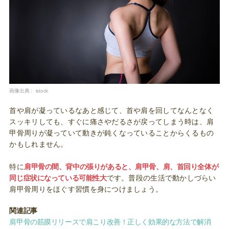
画像出典：
istock
首や肩が凝っているなあと感じて、首や肩を回してなんとなく
スッキリしても、すぐに痛さやだるさが戻ってしまう時は、肩
甲骨周りが凝っていて動きが鈍くなっていることからくるもの
かもしれません。
特に
肩甲骨の間、背中の張りがあると、肩甲骨、肩、首回り全体が
同じ症状になっている可能性大
です。普段の生活で動かしづらい
肩甲骨周りをほぐす習慣を身につけましょう。
関連記事
肩甲骨の筋膜リリースで肩こり改善！正しく効果的な方法で解消