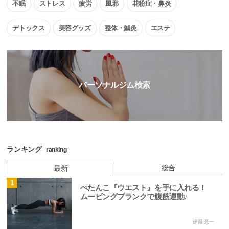
不眠
ストレス
疲労
風邪
花粉症・鼻炎
デトックス
美容グッズ
整体・鍼灸
エステ
パーソナルジム検索
ランキング
ranking
総合
最新
1
ぺたんこ『ウエスト』を手に入れる！
ムービングプランクで腹筋運動♪
伊藤 晃一