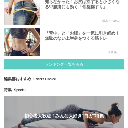
知らなかった！お尻は揺すると小さくな
る♡腰痛にも効く「骨盤揺すり」
清水 ろっかん
5
「背中」と「お腹」を一気に引き締め！
無駄のない上半身をつくる筋トレ
伊藤 晃一
ランキング一覧をみる
編集部おすすめ
Editors'Choice
特集
Special
初心者大歓迎！みんな大好き“ヨガ”特集