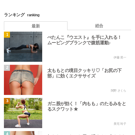
ランキング
ranking
総合
最新
1
ぺたんこ『ウエスト』を手に入れる！
ムービングプランクで腹筋運動♪
伊藤 晃一
2
太ももとの境目クッキリ♡「お尻の下
部」に効くエクササイズ
関野 さくら
3
ガニ股が効く！「内もも」のたるみをと
るスクワット★
美宅 玲子
4