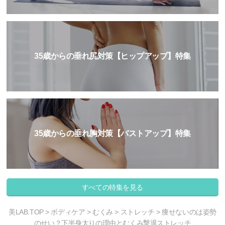
35歳からの垂れ尻対策【ヒップアップ】特集
35歳からの垂れ胸対策【バストアップ】特集
すべての特集を見る
美LAB.TOP
>
ボディケア
>
むくみ
>
ストレッチ
> 痩せないのは姿勢
のせい？下半身太りの理由とむくみ撃退ストレッチ