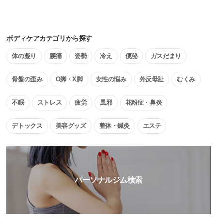
ボディケアカテゴリから探す
体の凝り
腰痛
姿勢
冷え
便秘
ガスだまり
骨盤の歪み
O脚・X脚
女性の悩み
外反母趾
むくみ
不眠
ストレス
疲労
風邪
花粉症・鼻炎
デトックス
美容グッズ
整体・鍼灸
エステ
パーソナルジム検索