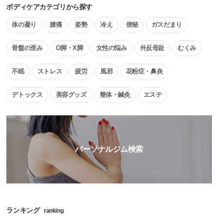
ボディケアカテゴリから探す
体の凝り
腰痛
姿勢
冷え
便秘
ガスだまり
骨盤の歪み
O脚・X脚
女性の悩み
外反母趾
むくみ
不眠
ストレス
疲労
風邪
花粉症・鼻炎
デトックス
美容グッズ
整体・鍼灸
エステ
パーソナルジム検索
ランキング
ranking