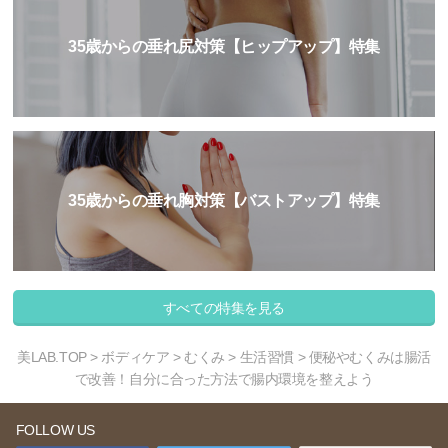
35歳からの垂れ尻対策【ヒップアップ】特集
35歳からの垂れ胸対策【バストアップ】特集
すべての特集を見る
美LAB.TOP
>
ボディケア
>
むくみ
>
生活習慣
> 便秘やむくみは腸活
で改善！自分に合った方法で腸内環境を整えよう
FOLLOW US