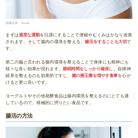
画像出典：
fotolia
まずは
適度な運動
を日課にすることで便秘やむくみはかなり改善
されます。そして腸内の環境を整える、
腸活をすることも大切
で
す。
第二の脳と言われる腸内環境を整えることで身体にも精神にも
様々な良い効果が現れます。
睡眠時間をしっかり確保
し、自律神
経系を整えるのも効果的ですし、
腸の善玉菌を増やす食事
を心が
けると更に良いです。
ヨーグルトやその他発酵食品は腸内環境を整えるのにとても適
しているので、積極的に摂りたい食品です。
腸活の方法