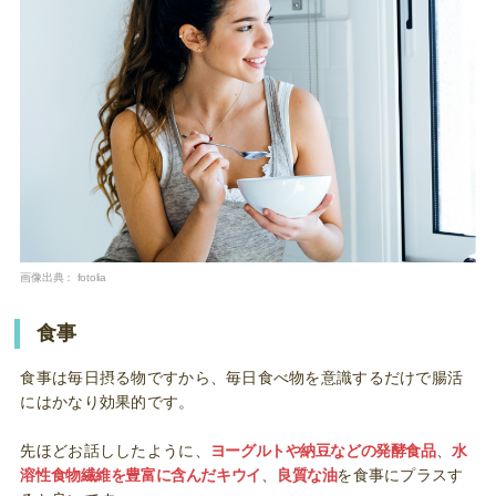
画像出典：
fotolia
食事
食事は毎日摂る物ですから、毎日食べ物を意識するだけで腸活
にはかなり効果的です。
先ほどお話ししたように、
ヨーグルトや納豆などの発酵食品
、
水
溶性食物繊維を豊富に含んだキウイ
、
良質な油
を食事にプラスす