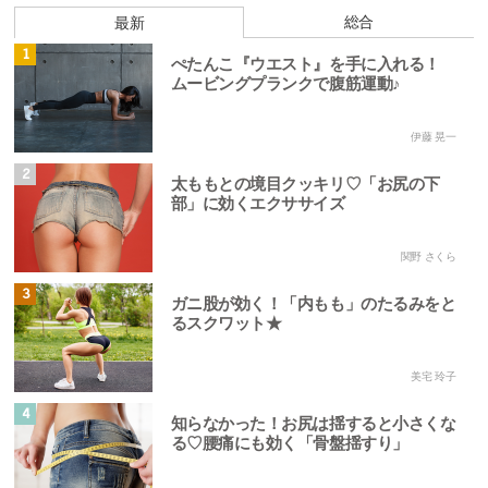
総合
最新
1
ぺたんこ『ウエスト』を手に入れる！
ムービングプランクで腹筋運動♪
伊藤 晃一
2
太ももとの境目クッキリ♡「お尻の下
部」に効くエクササイズ
関野 さくら
3
ガニ股が効く！「内もも」のたるみをと
るスクワット★
美宅 玲子
4
知らなかった！お尻は揺すると小さくな
る♡腰痛にも効く「骨盤揺すり」