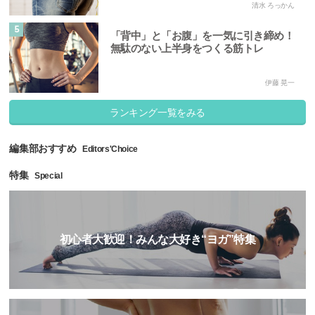
清水 ろっかん
5
「背中」と「お腹」を一気に引き締め！
無駄のない上半身をつくる筋トレ
伊藤 晃一
ランキング一覧をみる
編集部おすすめ
Editors'Choice
特集
Special
初心者大歓迎！みんな大好き“ヨガ”特集