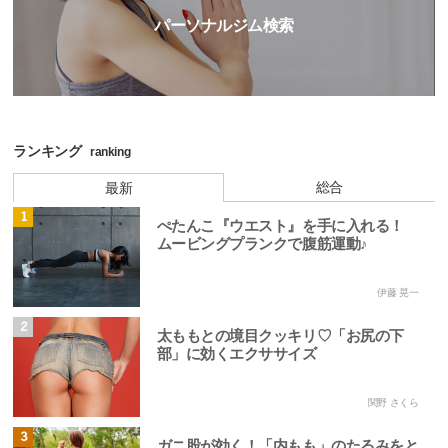
パーソナルジム検索
ランキング
ranking
総合
最新
1
ぺたんこ『ウエスト』を手に入れる！
ムービングプランクで腹筋運動♪
伊藤 晃一
2
太ももとの境目クッキリ♡「お尻の下
部」に効くエクササイズ
関野 さくら
3
ガニ股が効く！「内もも」のたるみをと