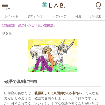
メニュー
検索
ダイエット
ボディメイク
ボディケア
特集
ジム検索
12星座別・恋のレシピ「良い告白法」
やぎ座
敬語で真剣に告白
山羊座のあなたは、
礼儀正しくて真面目なのが持ち味。
そんな魅
力が伝わるように、敬語で告白をしましょう。「好きです」と
か「付き合ってください」と、丁寧な敬語を使うことがいちば