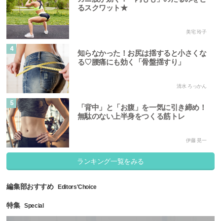
るスクワット★
美宅 玲子
4
知らなかった！お尻は揺すると小さくな
る♡腰痛にも効く「骨盤揺すり」
清水 ろっかん
5
「背中」と「お腹」を一気に引き締め！
無駄のない上半身をつくる筋トレ
伊藤 晃一
ランキング一覧をみる
編集部おすすめ
Editors'Choice
特集
Special