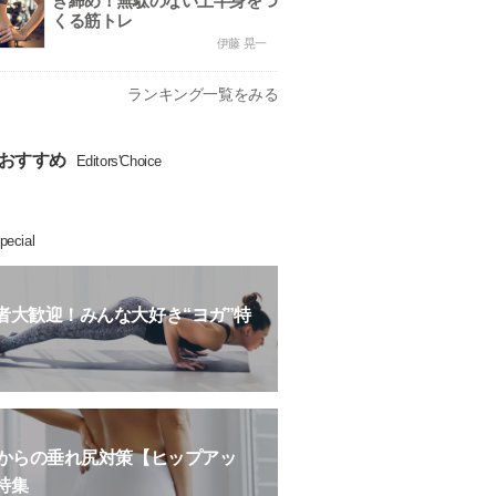
き締め！無駄のない上半身をつ
くる筋トレ
伊藤 晃一
ランキング一覧をみる
おすすめ
Editors'Choice
pecial
者大歓迎！みんな大好き“ヨガ”特
歳からの垂れ尻対策【ヒップアッ
特集