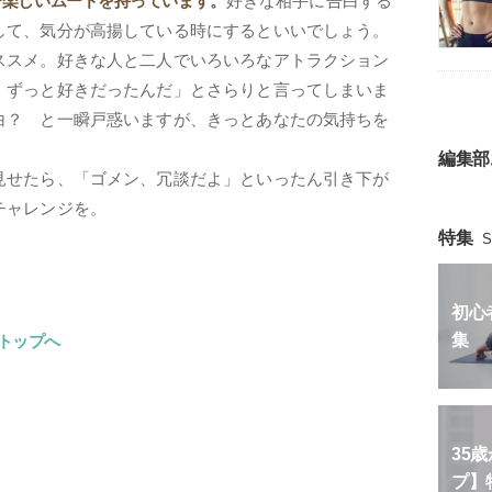
で楽しいムードを持っています。
好きな相手に告白する
して、気分が高揚している時にするといいでしょう。
ススメ。好きな人と二人でいろいろなアトラクション
、ずっと好きだったんだ」とさらりと言ってしまいま
白？ と一瞬戸惑いますが、きっとあなたの気持ちを
編集部
見せたら、「ゴメン、冗談だよ」といったん引き下が
チャレンジを。
特集
S
初心
集
トップへ
35
プ】