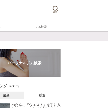
検索
集
ジム検索
パーソナルジム検索
ング
ranking
総合
最新
ぺたんこ『ウエスト』を手に入