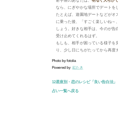
射手座のあなたは、
明るく大らか
なら、にぎやかな場所でデートを
たとえば、遊園地デートなどがオ
に乗った後、「すごく楽しいね～
しょう。好きな相手は、今のが告
受け止めてくれるはず。
もしも、相手が困っている様子を
り、少し日にちがたってから再度
Photo by
fotolia
Powered by
紅たき
12星座別・恋のレシピ「良い告白法」
占い一覧へ戻る