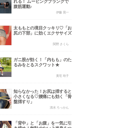
れる！ ムービングプランクで
腹筋運動♪
伊藤 晃一
太ももとの境目クッキリ♡「お
尻の下部」に効くエクササイズ
関野 さくら
ガニ股が効く！「内もも」のた
るみをとるスクワット★
美宅 玲子
知らなかった！お尻は揺すると
小さくなる♡腰痛にも効く「骨
盤揺すり」
清水 ろっかん
「背中」と「お腹」を一気に引