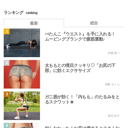
ランキング
ranking
総合
最新
1
ぺたんこ『ウエスト』を手に入れる！
ムービングプランクで腹筋運動♪
伊藤 晃一
2
太ももとの境目クッキリ♡「お尻の下
部」に効くエクササイズ
関野 さくら
3
ガニ股が効く！「内もも」のたるみをと
るスクワット★
美宅 玲子
4