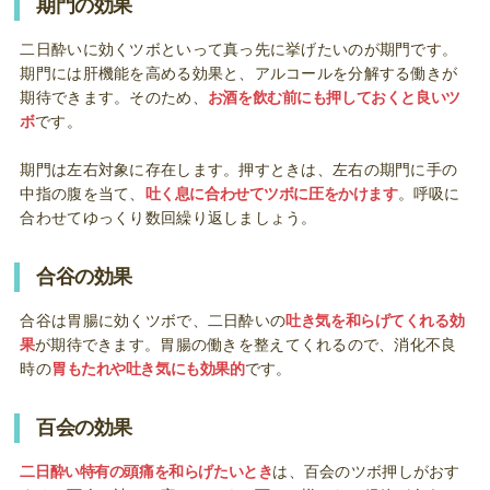
期門の効果
二日酔いに効くツボといって真っ先に挙げたいのが期門です。
期門には肝機能を高める効果と、アルコールを分解する働きが
期待できます。そのため、
お酒を飲む前にも押しておくと良いツ
ボ
です。
期門は左右対象に存在します。押すときは、左右の期門に手の
中指の腹を当て、
吐く息に合わせてツボに圧をかけます
。呼吸に
合わせてゆっくり数回繰り返しましょう。
合谷の効果
合谷は胃腸に効くツボで、二日酔いの
吐き気を和らげてくれる効
果
が期待できます。胃腸の働きを整えてくれるので、消化不良
時の
胃もたれや吐き気にも効果的
です。
百会の効果
二日酔い特有の頭痛を和らげたいとき
は、百会のツボ押しがおす