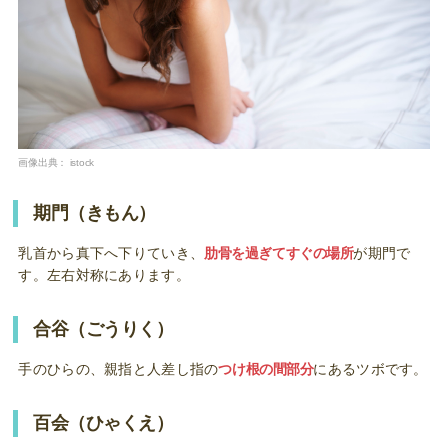
画像出典：
istock
期門（きもん）
乳首から真下へ下りていき、
肋骨を過ぎてすぐの場所
が期門で
す。左右対称にあります。
合谷（ごうりく）
手のひらの、親指と人差し指の
つけ根の間部分
にあるツボです。
百会（ひゃくえ）