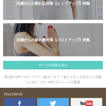
35歳からの垂れ尻対策【ヒップアップ】特集
35歳からの垂れ胸対策【バストアップ】特集
すべての特集を見る
美LAB.TOP
>
ボディケア
>
疲労
>
ケア
> 覚えておくと役立つ二日酔
いに効くツボ！押すタイミングも重要
FOLLOW US