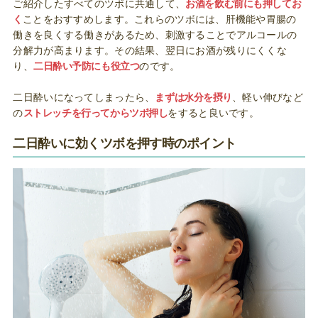
ご紹介したすべてのツボに共通して、
お酒を飲む前にも押してお
く
ことをおすすめします。これらのツボには、肝機能や胃腸の
働きを良くする働きがあるため、刺激することでアルコールの
分解力が高まります。その結果、翌日にお酒が残りにくくな
り、
二日酔い予防にも役立つ
のです。
二日酔いになってしまったら、
まずは水分を摂り
、軽い伸びなど
の
ストレッチを行ってからツボ押し
をすると良いです。
二日酔いに効くツボを押す時のポイント