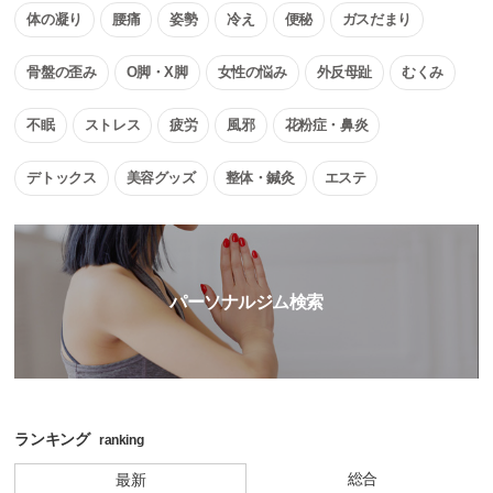
体の凝り
腰痛
姿勢
冷え
便秘
ガスだまり
骨盤の歪み
O脚・X脚
女性の悩み
外反母趾
むくみ
不眠
ストレス
疲労
風邪
花粉症・鼻炎
デトックス
美容グッズ
整体・鍼灸
エステ
パーソナルジム検索
ランキング
ranking
総合
最新