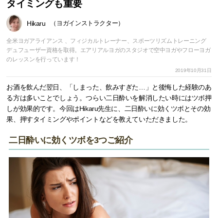
タイミングも重要
Hikaru
（ヨガインストラクター）
全米ヨガアライアンス 、フィジカルトレーナー、スポーツリズムトレーニング
デュフューザー資格を取得。エアリアルヨガのスタジオで空中ヨガやフローヨガ
のレッスンを行っています！
2019年10月31日
お酒を飲んだ翌日、「しまった、飲みすぎた…」と後悔した経験のあ
る方は多いことでしょう。つらい二日酔いを解消したい時にはツボ押
しが効果的です。今回はHikaru先生に、二日酔いに効くツボとその効
果、押すタイミングやポイントなどを教えていただきました。
二日酔いに効くツボを3つご紹介