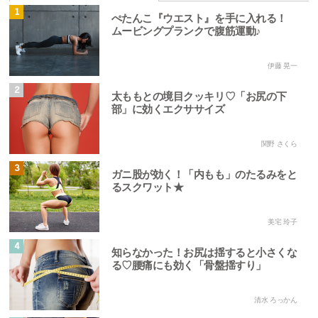
1
ぺたんこ『ウエスト』を手に入れる！
ムービングプランクで腹筋運動♪
伊藤 晃一
2
太ももとの境目クッキリ♡「お尻の下
部」に効くエクササイズ
関野 さくら
3
ガニ股が効く！「内もも」のたるみをと
るスクワット★
美宅 玲子
4
知らなかった！お尻は揺すると小さくな
る♡腰痛にも効く「骨盤揺すり」
清水 ろっかん