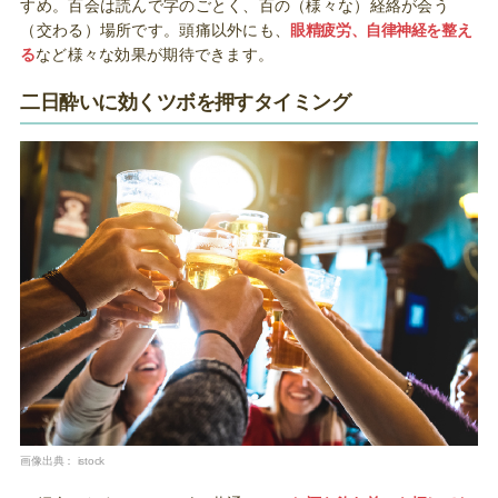
すめ。百会は読んで字のごとく、百の（様々な）経絡が会う
（交わる）場所です。頭痛以外にも、
眼精疲労、自律神経を整え
る
など様々な効果が期待できます。
二日酔いに効くツボを押すタイミング
画像出典：
istock