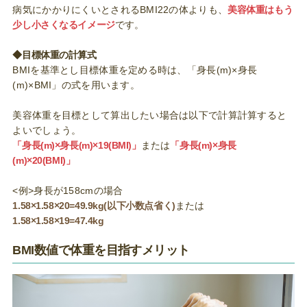
病気にかかりにくいとされるBMI22の体よりも、
美容体重はもう
少し小さくなるイメージ
です。
◆目標体重の計算式
BMIを基準とし目標体重を定める時は、「身長(m)×身長
(m)×BMI」の式を用います。
美容体重を目標として算出したい場合は以下で計算計算すると
よいでしょう。
「身長(m)×身長(m)×19(BMI)」
または
「身長(m)×身長
(m)×20(BMI)」
<例>身長が158cmの場合
1.58×1.58×20=49.9kg(以下小数点省く)
または
1.58×1.58×19=47.4kg
BMI数値で体重を目指すメリット