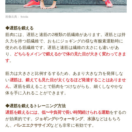
画像出典：
fotolia
◆遅筋を鍛える
筋肉には、遅筋と速筋の2種類の筋繊維があります。遅筋とは持
久力を持つ筋繊維で、おもにジョギングの様な有酸素運動時に
使われる筋繊維です。遅筋と速筋は繊維の太さにも違いがあ
り、
どちらをメインで鍛えるかで体の見た目が大きく変わってきま
す
。
筋力は大きさと比例するするため、あまり大きな力を発揮しな
い
遅筋は、鍛えても見た目が太くなるほど発達することはありませ
ん
。遅筋を鍛えることで筋肉をつけながらも、細くしなやかな
体を手に入れることができます。
◆遅筋を鍛えるトレーニング方法
遅筋を鍛えるには、低〜中負荷で長い時間続けられる運動
をするの
が効果的です。
ジョギング
や
ウォーキング
、
水泳
などはもちろ
ん、
バレエエクササイズ
なども非常に有効です。