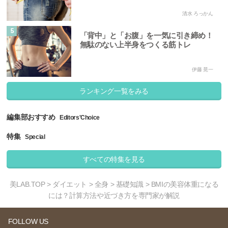
清水 ろっかん
5
「背中」と「お腹」を一気に引き締め！
無駄のない上半身をつくる筋トレ
伊藤 晃一
ランキング一覧をみる
編集部おすすめ
Editors'Choice
特集
Special
すべての特集を見る
美LAB.TOP
>
ダイエット
>
全身
>
基礎知識
> BMIの美容体重になる
には？計算方法や近づき方を専門家が解説
FOLLOW US