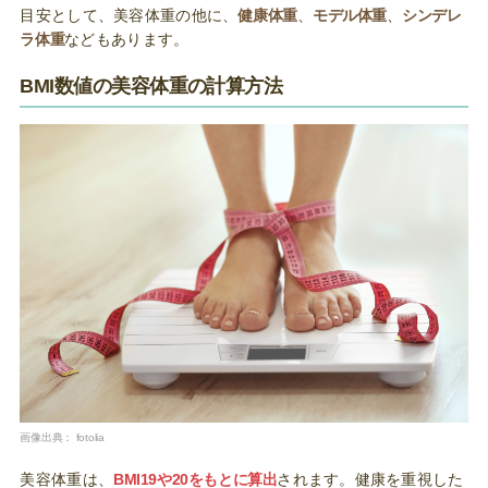
目安として、美容体重の他に、
健康体重
、
モデル体重
、
シンデレ
ラ体重
などもあります。
BMI数値の美容体重の計算方法
画像出典：
fotolia
美容体重は、
BMI19や20をもとに算出
されます。健康を重視した