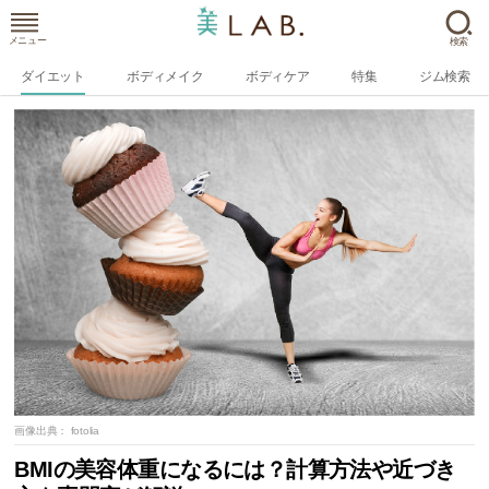
メニュー
検索
ダイエット
ボディメイク
ボディケア
特集
ジム検索
画像出典：
fotolia
BMIの美容体重になるには？計算方法や近づき