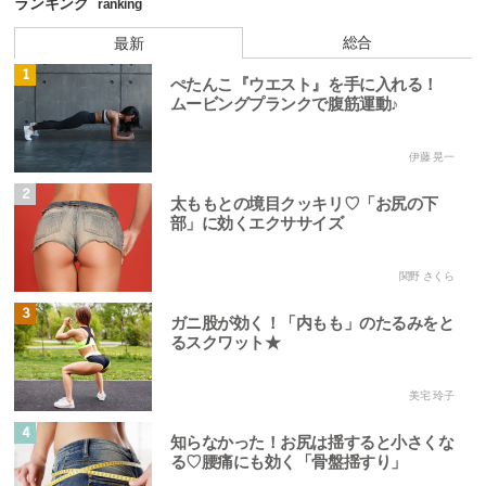
ランキング
ranking
総合
最新
1
ぺたんこ『ウエスト』を手に入れる！
ムービングプランクで腹筋運動♪
伊藤 晃一
2
太ももとの境目クッキリ♡「お尻の下
部」に効くエクササイズ
関野 さくら
3
ガニ股が効く！「内もも」のたるみをと
るスクワット★
美宅 玲子
4
知らなかった！お尻は揺すると小さくな
る♡腰痛にも効く「骨盤揺すり」