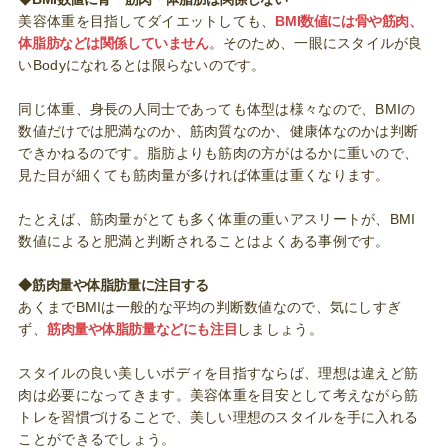
美容体重を目指してダイエットしても、
BMI数値には骨や筋肉、
体脂肪などは関係していません
。そのため、一眼にスタイルが良
いBodyになれるとは限らないのです。
同じ体重、身長の人同士であっても体型は様々なので、BMIの
数値だけでは肥満なのか、筋肉質なのか、健康体なのかは判断
できかねるのです。脂肪よりも筋肉の方がはるかに重いので、
見た目が細くても筋肉量が多ければ体重は重くなります。
たとえば、筋肉量がとても多く体重の重いアスリートが、BMI
数値によると肥満と判断されることはよくある事例です。
◆筋肉量や体脂肪量に注目する
あくまでBMIは一般的な平均の判断数値なので、気にしすぎ
ず、
筋肉量や体脂肪量などにも注目
しましょう。
スタイルの良い美しいボディを目指すならば、理想は違えど筋
肉は必要になってきます。美容体重を目安として考えながら筋
トレを習慣づけることで、美しい理想のスタイルを手に入れる
ことができるでしょう。