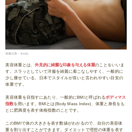
画像出典：
fotolia
美容体重とは、
外見的に綺麗な印象を与える体重
のことをいいま
す。スラッとしていて洋服を綺麗に着こなしやすく、一般的に
少し痩せている、日本でスタイルが良いと言われやすい目安の
体重です。
美容体重を目指すにあたり、一般的にBMIと呼ばれる
ボディマス
指数
を用います。BMIとは(Body Mass Index)、体重と身長をも
とに肥満度を表す体格指数のことです。
このBMIで体の大きさを表す数値がわかるので、自分の美容体
重を割り出すことができます。ダイエットで理想の体重を表す